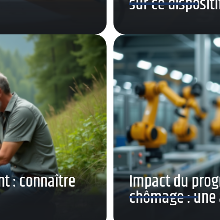
sur ce disposit
t : connaître
Impact du prog
chômage : une 