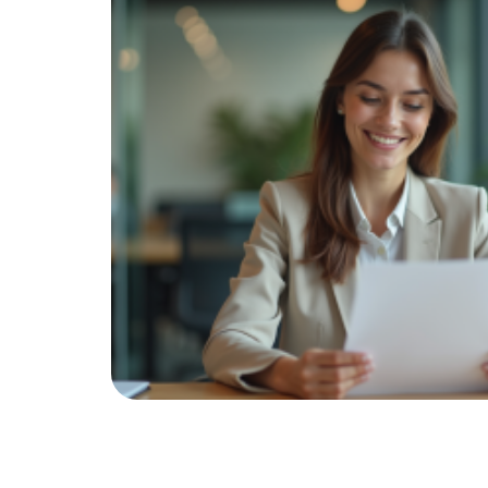
é du
ils que