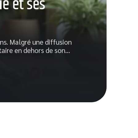
ie et ses
ac
Aucu
ns. Malgré une diffusion
ses 
taire en dehors de son
…
coll